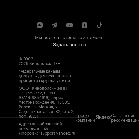
Мы всегда готовы вам помочь.
Задать вопрос
© 2003–
2026
Кинопоиск
.
18+
Федеральные каналы
доступны для бесплатного
просмотра круглосуточно
ООО «Кинопоиск» (ИНН
7710688352, ОГРН
1077759854919), адрес
местонахождения: 115035,
Россия, г. Москва, ул.
Садовническая, д. 82, стр. 2,
Проект
Соглашение
пом. 9А01
компании
рекомендаци
Адрес для обращений
пользователей:
kinopoisk@support.yandex.ru