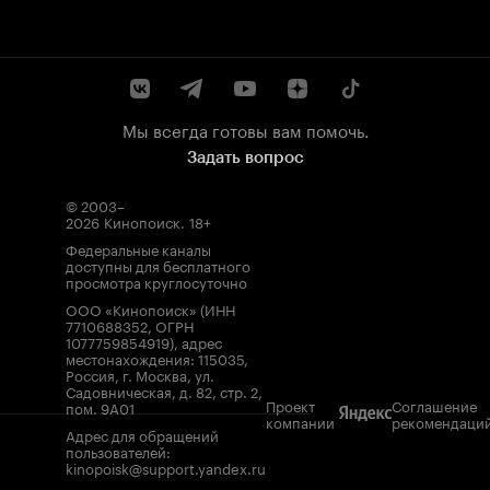
Мы всегда готовы вам помочь.
Задать вопрос
© 2003–
2026
Кинопоиск
.
18+
Федеральные каналы
доступны для бесплатного
просмотра круглосуточно
ООО «Кинопоиск» (ИНН
7710688352, ОГРН
1077759854919), адрес
местонахождения: 115035,
Россия, г. Москва, ул.
Садовническая, д. 82, стр. 2,
Проект
Соглашение
пом. 9А01
компании
рекомендаци
Адрес для обращений
пользователей:
kinopoisk@support.yandex.ru