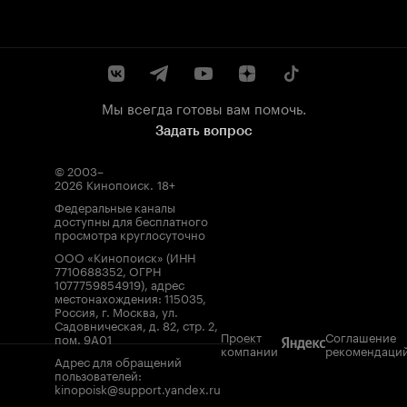
Мы всегда готовы вам помочь.
Задать вопрос
© 2003–
2026
Кинопоиск
.
18+
Федеральные каналы
доступны для бесплатного
просмотра круглосуточно
ООО «Кинопоиск» (ИНН
7710688352, ОГРН
1077759854919), адрес
местонахождения: 115035,
Россия, г. Москва, ул.
Садовническая, д. 82, стр. 2,
Проект
Соглашение
пом. 9А01
компании
рекомендаци
Адрес для обращений
пользователей:
kinopoisk@support.yandex.ru