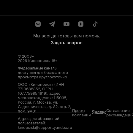
Мы всегда готовы вам помочь.
Задать вопрос
© 2003–
2026
Кинопоиск
.
18+
Федеральные каналы
доступны для бесплатного
просмотра круглосуточно
ООО «Кинопоиск» (ИНН
7710688352, ОГРН
1077759854919), адрес
местонахождения: 115035,
Россия, г. Москва, ул.
Садовническая, д. 82, стр. 2,
Проект
Соглашение
пом. 9А01
компании
рекомендаци
Адрес для обращений
пользователей:
kinopoisk@support.yandex.ru