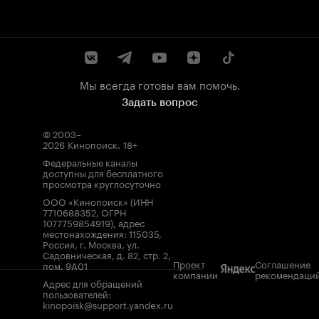
Мы всегда готовы вам помочь.
Задать вопрос
© 2003–
2026
Кинопоиск
.
18+
Федеральные каналы
доступны для бесплатного
просмотра круглосуточно
ООО «Кинопоиск» (ИНН
7710688352, ОГРН
1077759854919), адрес
местонахождения: 115035,
Россия, г. Москва, ул.
Садовническая, д. 82, стр. 2,
Проект
Соглашение
пом. 9А01
компании
рекомендаци
Адрес для обращений
пользователей:
kinopoisk@support.yandex.ru