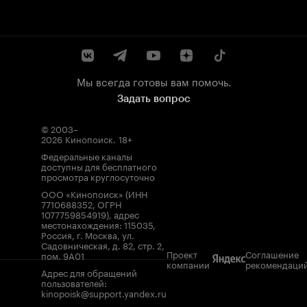
Мы всегда готовы вам помочь.
Задать вопрос
© 2003–
2026
Кинопоиск
.
18+
Федеральные каналы
доступны для бесплатного
просмотра круглосуточно
ООО «Кинопоиск» (ИНН
7710688352, ОГРН
1077759854919), адрес
местонахождения: 115035,
Россия, г. Москва, ул.
Садовническая, д. 82, стр. 2,
Проект
Соглашение
пом. 9А01
компании
рекомендаци
Адрес для обращений
пользователей:
kinopoisk@support.yandex.ru