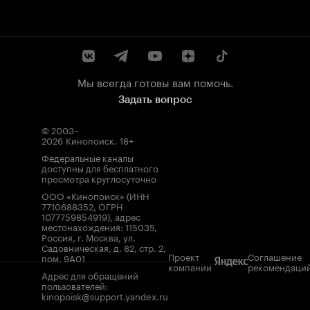
Мы всегда готовы вам помочь.
Задать вопрос
© 2003–
2026
Кинопоиск
.
18+
Федеральные каналы
доступны для бесплатного
просмотра круглосуточно
ООО «Кинопоиск» (ИНН
7710688352, ОГРН
1077759854919), адрес
местонахождения: 115035,
Россия, г. Москва, ул.
Садовническая, д. 82, стр. 2,
Проект
Соглашение
пом. 9А01
компании
рекомендаци
Адрес для обращений
пользователей:
kinopoisk@support.yandex.ru