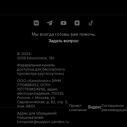
Мы всегда готовы вам помочь.
Задать вопрос
© 2003–
2026
Кинопоиск
.
18+
Федеральные каналы
доступны для бесплатного
просмотра круглосуточно
ООО «Кинопоиск» (ИНН
7710688352, ОГРН
1077759854919), адрес
местонахождения: 115035,
Россия, г. Москва, ул.
Садовническая, д. 82, стр. 2,
Проект
Соглашение
пом. 9А01
компании
рекомендаци
Адрес для обращений
пользователей:
kinopoisk@support.yandex.ru