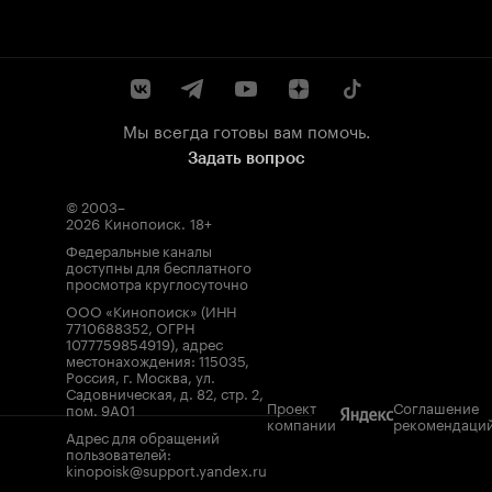
Мы всегда готовы вам помочь.
Задать вопрос
© 2003–
2026
Кинопоиск
.
18+
Федеральные каналы
доступны для бесплатного
просмотра круглосуточно
ООО «Кинопоиск» (ИНН
7710688352, ОГРН
1077759854919), адрес
местонахождения: 115035,
Россия, г. Москва, ул.
Садовническая, д. 82, стр. 2,
Проект
Соглашение
пом. 9А01
компании
рекомендаци
Адрес для обращений
пользователей:
kinopoisk@support.yandex.ru