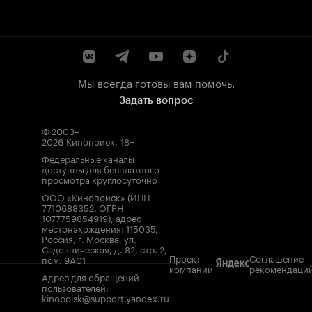
Мы всегда готовы вам помочь.
Задать вопрос
© 2003–
2026
Кинопоиск
.
18+
Федеральные каналы
доступны для бесплатного
просмотра круглосуточно
ООО «Кинопоиск» (ИНН
7710688352, ОГРН
1077759854919), адрес
местонахождения: 115035,
Россия, г. Москва, ул.
Садовническая, д. 82, стр. 2,
Проект
Соглашение
пом. 9А01
компании
рекомендаци
Адрес для обращений
пользователей:
kinopoisk@support.yandex.ru