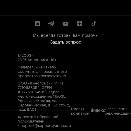
Мы всегда готовы вам помочь.
Задать вопрос
© 2003–
2026
Кинопоиск
.
18+
Федеральные каналы
доступны для бесплатного
просмотра круглосуточно
ООО «Кинопоиск» (ИНН
7710688352, ОГРН
1077759854919), адрес
местонахождения: 115035,
Россия, г. Москва, ул.
Садовническая, д. 82, стр. 2,
Проект
Соглашение
пом. 9А01
компании
рекомендаци
Адрес для обращений
пользователей:
kinopoisk@support.yandex.ru