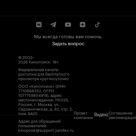
Мы всегда готовы вам помочь.
Задать вопрос
© 2003–
2026
Кинопоиск
.
18+
Федеральные каналы
доступны для бесплатного
просмотра круглосуточно
ООО «Кинопоиск» (ИНН
7710688352, ОГРН
1077759854919), адрес
местонахождения: 115035,
Россия, г. Москва, ул.
Садовническая, д. 82, стр. 2,
Проект
Соглашение
пом. 9А01
компании
рекомендаци
Адрес для обращений
пользователей:
kinopoisk@support.yandex.ru