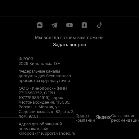
Мы всегда готовы вам помочь.
Задать вопрос
© 2003–
2026
Кинопоиск
.
18+
Федеральные каналы
доступны для бесплатного
просмотра круглосуточно
ООО «Кинопоиск» (ИНН
7710688352, ОГРН
1077759854919), адрес
местонахождения: 115035,
Россия, г. Москва, ул.
Садовническая, д. 82, стр. 2,
Проект
Соглашение
пом. 9А01
компании
рекомендаци
Адрес для обращений
пользователей:
kinopoisk@support.yandex.ru