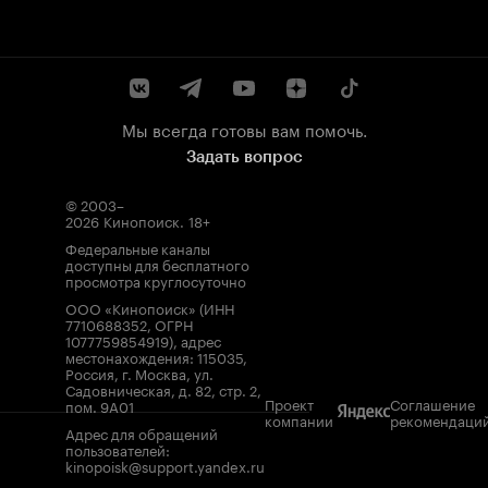
Мы всегда готовы вам помочь.
Задать вопрос
© 2003–
2026
Кинопоиск
.
18+
Федеральные каналы
доступны для бесплатного
просмотра круглосуточно
ООО «Кинопоиск» (ИНН
7710688352, ОГРН
1077759854919), адрес
местонахождения: 115035,
Россия, г. Москва, ул.
Садовническая, д. 82, стр. 2,
Проект
Соглашение
пом. 9А01
компании
рекомендаци
Адрес для обращений
пользователей:
kinopoisk@support.yandex.ru