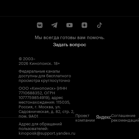
Мы всегда готовы вам помочь.
Задать вопрос
© 2003–
2026
Кинопоиск
.
18+
Федеральные каналы
доступны для бесплатного
просмотра круглосуточно
ООО «Кинопоиск» (ИНН
7710688352, ОГРН
1077759854919), адрес
местонахождения: 115035,
Россия, г. Москва, ул.
Садовническая, д. 82, стр. 2,
Проект
Соглашение
пом. 9А01
компании
рекомендаци
Адрес для обращений
пользователей:
kinopoisk@support.yandex.ru