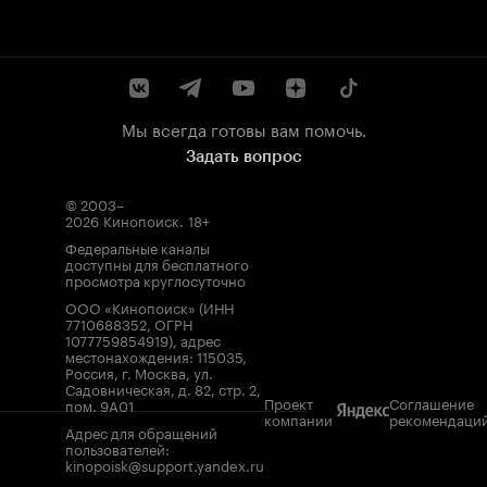
Мы всегда готовы вам помочь.
Задать вопрос
© 2003–
2026
Кинопоиск
.
18+
Федеральные каналы
доступны для бесплатного
просмотра круглосуточно
ООО «Кинопоиск» (ИНН
7710688352, ОГРН
1077759854919), адрес
местонахождения: 115035,
Россия, г. Москва, ул.
Садовническая, д. 82, стр. 2,
Проект
Соглашение
пом. 9А01
компании
рекомендаци
Адрес для обращений
пользователей:
kinopoisk@support.yandex.ru