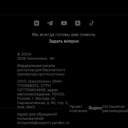
Мы всегда готовы вам помочь.
Задать вопрос
© 2003–
2026
Кинопоиск
.
18+
Федеральные каналы
доступны для бесплатного
просмотра круглосуточно
ООО «Кинопоиск» (ИНН
7710688352, ОГРН
1077759854919), адрес
местонахождения: 115035,
Россия, г. Москва, ул.
Садовническая, д. 82, стр. 2,
Проект
Соглашение
пом. 9А01
компании
рекомендаци
Адрес для обращений
пользователей:
kinopoisk@support.yandex.ru