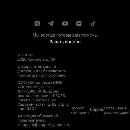
Мы всегда готовы вам помочь.
Задать вопрос
© 2003–
2026
Кинопоиск
.
18+
Федеральные каналы
доступны для бесплатного
просмотра круглосуточно
ООО «Кинопоиск» (ИНН
7710688352, ОГРН
1077759854919), адрес
местонахождения: 115035,
Россия, г. Москва, ул.
Садовническая, д. 82, стр. 2,
Проект
Соглашение
пом. 9А01
компании
рекомендаци
Адрес для обращений
пользователей:
kinopoisk@support.yandex.ru