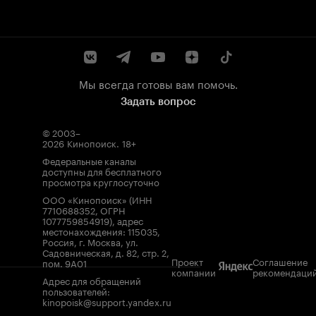
Мы всегда готовы вам помочь.
Задать вопрос
© 2003–
2026
Кинопоиск
.
18+
Федеральные каналы
доступны для бесплатного
просмотра круглосуточно
ООО «Кинопоиск» (ИНН
7710688352, ОГРН
1077759854919), адрес
местонахождения: 115035,
Россия, г. Москва, ул.
Садовническая, д. 82, стр. 2,
Проект
Соглашение
пом. 9А01
компании
рекомендаци
Адрес для обращений
пользователей:
kinopoisk@support.yandex.ru