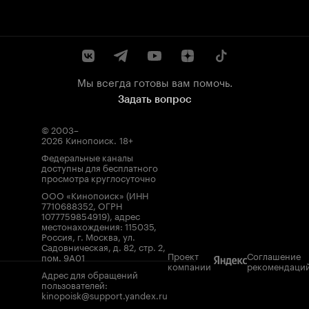
Мы всегда готовы вам помочь.
Задать вопрос
© 2003–
2026
Кинопоиск
.
18+
Федеральные каналы
доступны для бесплатного
просмотра круглосуточно
ООО «Кинопоиск» (ИНН
7710688352, ОГРН
1077759854919), адрес
местонахождения: 115035,
Россия, г. Москва, ул.
Садовническая, д. 82, стр. 2,
Проект
Соглашение
пом. 9А01
компании
рекомендаци
Адрес для обращений
пользователей:
kinopoisk@support.yandex.ru