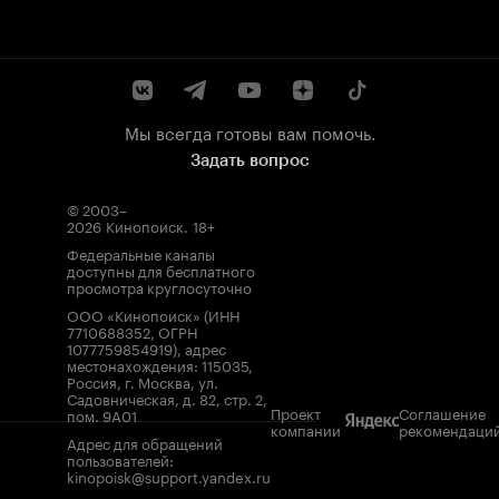
Мы всегда готовы вам помочь.
Задать вопрос
© 2003–
2026
Кинопоиск
.
18+
Федеральные каналы
доступны для бесплатного
просмотра круглосуточно
ООО «Кинопоиск» (ИНН
7710688352, ОГРН
1077759854919), адрес
местонахождения: 115035,
Россия, г. Москва, ул.
Садовническая, д. 82, стр. 2,
Проект
Соглашение
пом. 9А01
компании
рекомендаци
Адрес для обращений
пользователей:
kinopoisk@support.yandex.ru