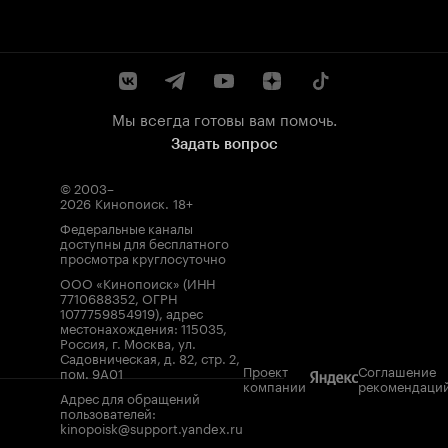
Мы всегда готовы вам помочь.
Задать вопрос
© 2003–
2026
Кинопоиск
.
18+
Федеральные каналы
доступны для бесплатного
просмотра круглосуточно
ООО «Кинопоиск» (ИНН
7710688352, ОГРН
1077759854919), адрес
местонахождения: 115035,
Россия, г. Москва, ул.
Садовническая, д. 82, стр. 2,
Проект
Соглашение
пом. 9А01
компании
рекомендаци
Адрес для обращений
пользователей:
kinopoisk@support.yandex.ru