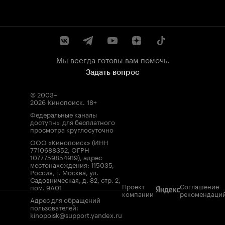
Мы всегда готовы вам помочь.
Задать вопрос
© 2003–
2026
Кинопоиск
.
18+
Федеральные каналы
доступны для бесплатного
просмотра круглосуточно
ООО «Кинопоиск» (ИНН
7710688352, ОГРН
1077759854919), адрес
местонахождения: 115035,
Россия, г. Москва, ул.
Садовническая, д. 82, стр. 2,
Проект
Соглашение
пом. 9А01
компании
рекомендаци
Адрес для обращений
пользователей:
kinopoisk@support.yandex.ru