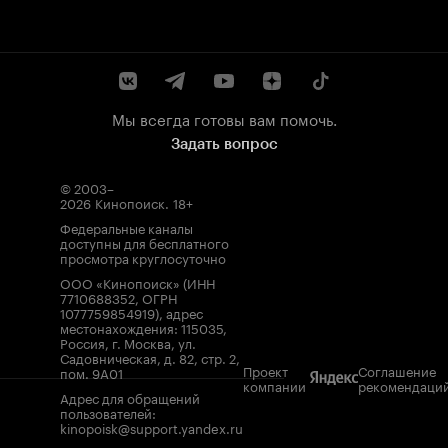
Мы всегда готовы вам помочь.
Задать вопрос
© 2003–
2026
Кинопоиск
.
18+
Федеральные каналы
доступны для бесплатного
просмотра круглосуточно
ООО «Кинопоиск» (ИНН
7710688352, ОГРН
1077759854919), адрес
местонахождения: 115035,
Россия, г. Москва, ул.
Садовническая, д. 82, стр. 2,
Проект
Соглашение
пом. 9А01
компании
рекомендаци
Адрес для обращений
пользователей:
kinopoisk@support.yandex.ru