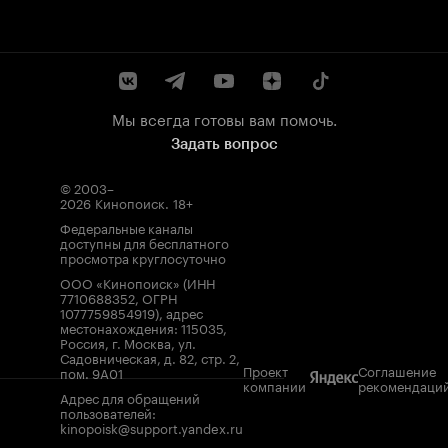
Мы всегда готовы вам помочь.
Задать вопрос
© 2003–
2026
Кинопоиск
.
18+
Федеральные каналы
доступны для бесплатного
просмотра круглосуточно
ООО «Кинопоиск» (ИНН
7710688352, ОГРН
1077759854919), адрес
местонахождения: 115035,
Россия, г. Москва, ул.
Садовническая, д. 82, стр. 2,
Проект
Соглашение
пом. 9А01
компании
рекомендаци
Адрес для обращений
пользователей:
kinopoisk@support.yandex.ru