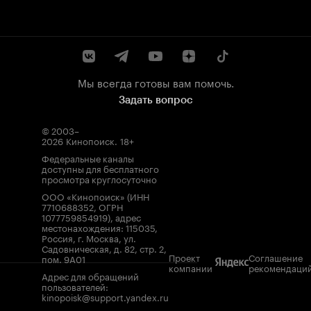
Мы всегда готовы вам помочь.
Задать вопрос
© 2003–
2026
Кинопоиск
.
18+
Федеральные каналы
доступны для бесплатного
просмотра круглосуточно
ООО «Кинопоиск» (ИНН
7710688352, ОГРН
1077759854919), адрес
местонахождения: 115035,
Россия, г. Москва, ул.
Садовническая, д. 82, стр. 2,
Проект
Соглашение
пом. 9А01
компании
рекомендаци
Адрес для обращений
пользователей:
kinopoisk@support.yandex.ru