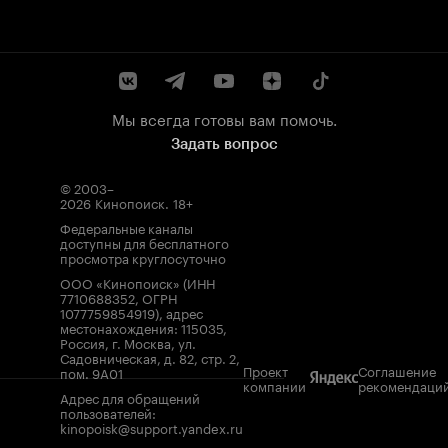
Мы всегда готовы вам помочь.
Задать вопрос
© 2003–
2026
Кинопоиск
.
18+
Федеральные каналы
доступны для бесплатного
просмотра круглосуточно
ООО «Кинопоиск» (ИНН
7710688352, ОГРН
1077759854919), адрес
местонахождения: 115035,
Россия, г. Москва, ул.
Садовническая, д. 82, стр. 2,
Проект
Соглашение
пом. 9А01
компании
рекомендаци
Адрес для обращений
пользователей:
kinopoisk@support.yandex.ru