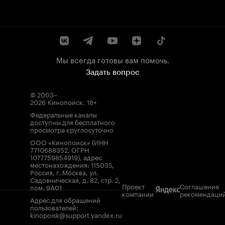
Мы всегда готовы вам помочь.
Задать вопрос
© 2003–
2026
Кинопоиск
.
18+
Федеральные каналы
доступны для бесплатного
просмотра круглосуточно
ООО «Кинопоиск» (ИНН
7710688352, ОГРН
1077759854919), адрес
местонахождения: 115035,
Россия, г. Москва, ул.
Садовническая, д. 82, стр. 2,
Проект
Соглашение
пом. 9А01
компании
рекомендаци
Адрес для обращений
пользователей:
kinopoisk@support.yandex.ru