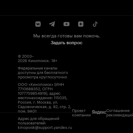
Мы всегда готовы вам помочь.
Задать вопрос
© 2003–
2026
Кинопоиск
.
18+
Федеральные каналы
доступны для бесплатного
просмотра круглосуточно
ООО «Кинопоиск» (ИНН
7710688352, ОГРН
1077759854919), адрес
местонахождения: 115035,
Россия, г. Москва, ул.
Садовническая, д. 82, стр. 2,
Проект
Соглашение
пом. 9А01
компании
рекомендаци
Адрес для обращений
пользователей:
kinopoisk@support.yandex.ru