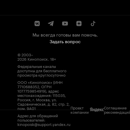
Мы всегда готовы вам помочь.
Задать вопрос
© 2003–
2026
Кинопоиск
.
18+
Федеральные каналы
доступны для бесплатного
просмотра круглосуточно
ООО «Кинопоиск» (ИНН
7710688352, ОГРН
1077759854919), адрес
местонахождения: 115035,
Россия, г. Москва, ул.
Садовническая, д. 82, стр. 2,
Проект
Соглашение
пом. 9А01
компании
рекомендаци
Адрес для обращений
пользователей:
kinopoisk@support.yandex.ru