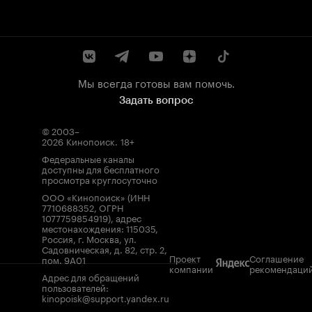
Мы всегда готовы вам помочь.
Задать вопрос
© 2003–
2026
Кинопоиск
.
18+
Федеральные каналы
доступны для бесплатного
просмотра круглосуточно
ООО «Кинопоиск» (ИНН
7710688352, ОГРН
1077759854919), адрес
местонахождения: 115035,
Россия, г. Москва, ул.
Садовническая, д. 82, стр. 2,
Проект
Соглашение
пом. 9А01
компании
рекомендаци
Адрес для обращений
пользователей:
kinopoisk@support.yandex.ru