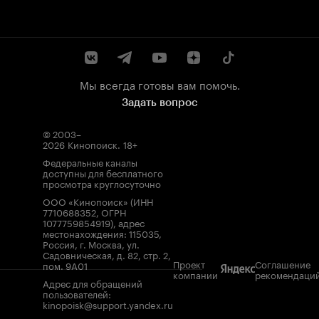
Мы всегда готовы вам помочь.
Задать вопрос
© 2003–
2026
Кинопоиск
.
18+
Федеральные каналы
доступны для бесплатного
просмотра круглосуточно
ООО «Кинопоиск» (ИНН
7710688352, ОГРН
1077759854919), адрес
местонахождения: 115035,
Россия, г. Москва, ул.
Садовническая, д. 82, стр. 2,
Проект
Соглашение
пом. 9А01
компании
рекомендаци
Адрес для обращений
пользователей:
kinopoisk@support.yandex.ru