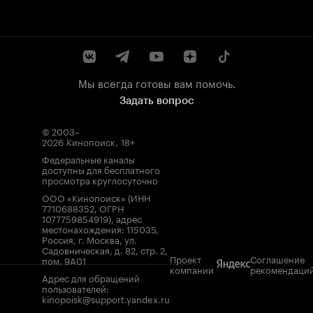
Мы всегда готовы вам помочь.
Задать вопрос
© 2003–
2026
Кинопоиск
.
18+
Федеральные каналы
доступны для бесплатного
просмотра круглосуточно
ООО «Кинопоиск» (ИНН
7710688352, ОГРН
1077759854919), адрес
местонахождения: 115035,
Россия, г. Москва, ул.
Садовническая, д. 82, стр. 2,
Проект
Соглашение
пом. 9А01
компании
рекомендаци
Адрес для обращений
пользователей:
kinopoisk@support.yandex.ru