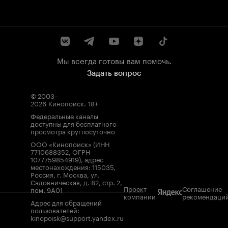
Мы всегда готовы вам помочь.
Задать вопрос
© 2003–
2026
Кинопоиск
.
18+
Федеральные каналы
доступны для бесплатного
просмотра круглосуточно
ООО «Кинопоиск» (ИНН
7710688352, ОГРН
1077759854919), адрес
местонахождения: 115035,
Россия, г. Москва, ул.
Садовническая, д. 82, стр. 2,
Проект
Соглашение
пом. 9А01
компании
рекомендаци
Адрес для обращений
пользователей:
kinopoisk@support.yandex.ru