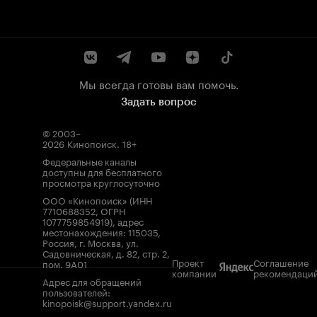
Мы всегда готовы вам помочь.
Задать вопрос
© 2003–
2026
Кинопоиск
.
18+
Федеральные каналы
доступны для бесплатного
просмотра круглосуточно
ООО «Кинопоиск» (ИНН
7710688352, ОГРН
1077759854919), адрес
местонахождения: 115035,
Россия, г. Москва, ул.
Садовническая, д. 82, стр. 2,
Проект
Соглашение
пом. 9А01
компании
рекомендаци
Адрес для обращений
пользователей:
kinopoisk@support.yandex.ru