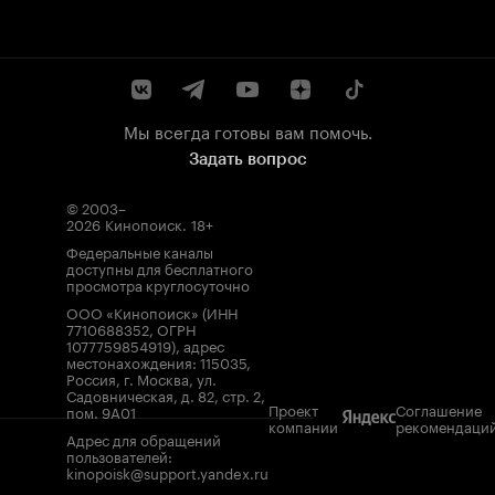
Мы всегда готовы вам помочь.
Задать вопрос
© 2003–
2026
Кинопоиск
.
18+
Федеральные каналы
доступны для бесплатного
просмотра круглосуточно
ООО «Кинопоиск» (ИНН
7710688352, ОГРН
1077759854919), адрес
местонахождения: 115035,
Россия, г. Москва, ул.
Садовническая, д. 82, стр. 2,
Проект
Соглашение
пом. 9А01
компании
рекомендаци
Адрес для обращений
пользователей:
kinopoisk@support.yandex.ru