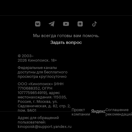
Мы всегда готовы вам помочь.
Задать вопрос
© 2003–
2026
Кинопоиск
.
18+
Федеральные каналы
доступны для бесплатного
просмотра круглосуточно
ООО «Кинопоиск» (ИНН
7710688352, ОГРН
1077759854919), адрес
местонахождения: 115035,
Россия, г. Москва, ул.
Садовническая, д. 82, стр. 2,
Проект
Соглашение
пом. 9А01
компании
рекомендаци
Адрес для обращений
пользователей:
kinopoisk@support.yandex.ru