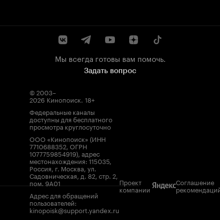
Мы всегда готовы вам помочь.
Задать вопрос
© 2003–
2026
Кинопоиск
.
18+
Федеральные каналы
доступны для бесплатного
просмотра круглосуточно
ООО «Кинопоиск» (ИНН
7710688352, ОГРН
1077759854919), адрес
местонахождения: 115035,
Россия, г. Москва, ул.
Садовническая, д. 82, стр. 2,
Проект
Соглашение
пом. 9А01
компании
рекомендаци
Адрес для обращений
пользователей:
kinopoisk@support.yandex.ru