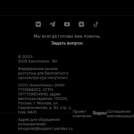
Мы всегда готовы вам помочь.
Задать вопрос
© 2003–
2026
Кинопоиск
.
18+
Федеральные каналы
доступны для бесплатного
просмотра круглосуточно
ООО «Кинопоиск» (ИНН
7710688352, ОГРН
1077759854919), адрес
местонахождения: 115035,
Россия, г. Москва, ул.
Садовническая, д. 82, стр. 2,
Проект
Соглашение
пом. 9А01
компании
рекомендаци
Адрес для обращений
пользователей:
kinopoisk@support.yandex.ru