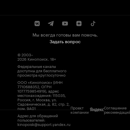
Мы всегда готовы вам помочь.
Задать вопрос
© 2003–
2026
Кинопоиск
.
18+
Федеральные каналы
доступны для бесплатного
просмотра круглосуточно
ООО «Кинопоиск» (ИНН
7710688352, ОГРН
1077759854919), адрес
местонахождения: 115035,
Россия, г. Москва, ул.
Садовническая, д. 82, стр. 2,
Проект
Соглашение
пом. 9А01
компании
рекомендаци
Адрес для обращений
пользователей:
kinopoisk@support.yandex.ru