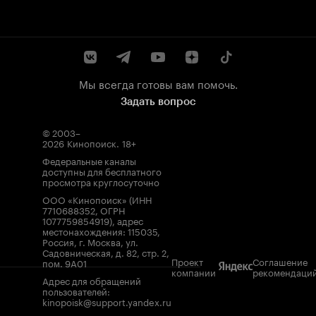
Мы всегда готовы вам помочь.
Задать вопрос
© 2003–
2026
Кинопоиск
.
18+
Федеральные каналы
доступны для бесплатного
просмотра круглосуточно
ООО «Кинопоиск» (ИНН
7710688352, ОГРН
1077759854919), адрес
местонахождения: 115035,
Россия, г. Москва, ул.
Садовническая, д. 82, стр. 2,
Проект
Соглашение
пом. 9А01
компании
рекомендаци
Адрес для обращений
пользователей:
kinopoisk@support.yandex.ru