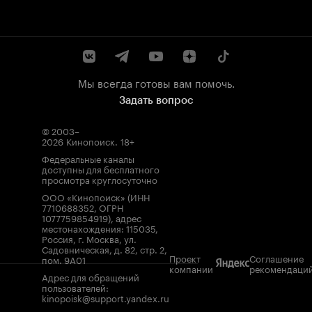
Мы всегда готовы вам помочь.
Задать вопрос
© 2003–
2026
Кинопоиск
.
18+
Федеральные каналы
доступны для бесплатного
просмотра круглосуточно
ООО «Кинопоиск» (ИНН
7710688352, ОГРН
1077759854919), адрес
местонахождения: 115035,
Россия, г. Москва, ул.
Садовническая, д. 82, стр. 2,
Проект
Соглашение
пом. 9А01
компании
рекомендаци
Адрес для обращений
пользователей:
kinopoisk@support.yandex.ru