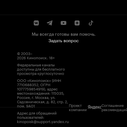
Мы всегда готовы вам помочь.
Задать вопрос
© 2003–
2026
Кинопоиск
.
18+
Федеральные каналы
доступны для бесплатного
просмотра круглосуточно
ООО «Кинопоиск» (ИНН
7710688352, ОГРН
1077759854919), адрес
местонахождения: 115035,
Россия, г. Москва, ул.
Садовническая, д. 82, стр. 2,
Проект
Соглашение
пом. 9А01
компании
рекомендаци
Адрес для обращений
пользователей:
kinopoisk@support.yandex.ru