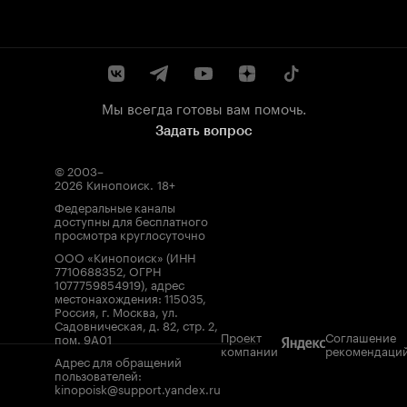
Мы всегда готовы вам помочь.
Задать вопрос
© 2003–
2026
Кинопоиск
.
18+
Федеральные каналы
доступны для бесплатного
просмотра круглосуточно
ООО «Кинопоиск» (ИНН
7710688352, ОГРН
1077759854919), адрес
местонахождения: 115035,
Россия, г. Москва, ул.
Садовническая, д. 82, стр. 2,
Проект
Соглашение
пом. 9А01
компании
рекомендаци
Адрес для обращений
пользователей:
kinopoisk@support.yandex.ru