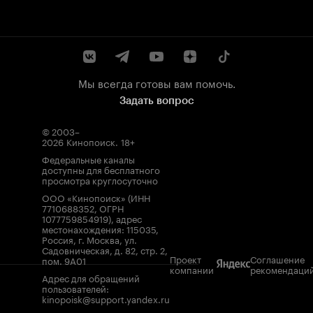
Мы всегда готовы вам помочь.
Задать вопрос
© 2003–
2026
Кинопоиск
.
18+
Федеральные каналы
доступны для бесплатного
просмотра круглосуточно
ООО «Кинопоиск» (ИНН
7710688352, ОГРН
1077759854919), адрес
местонахождения: 115035,
Россия, г. Москва, ул.
Садовническая, д. 82, стр. 2,
Проект
Соглашение
пом. 9А01
компании
рекомендаци
Адрес для обращений
пользователей:
kinopoisk@support.yandex.ru