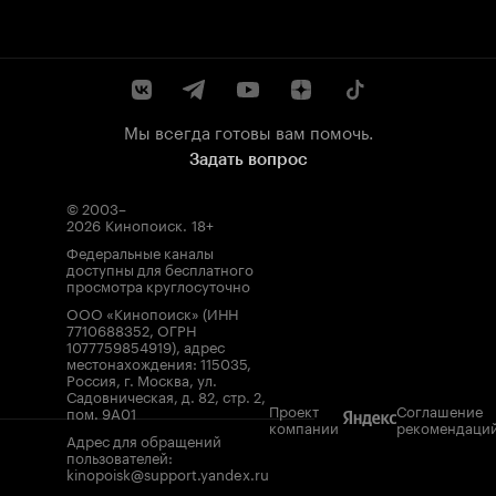
Мы всегда готовы вам помочь.
Задать вопрос
© 2003–
2026
Кинопоиск
.
18+
Федеральные каналы
доступны для бесплатного
просмотра круглосуточно
ООО «Кинопоиск» (ИНН
7710688352, ОГРН
1077759854919), адрес
местонахождения: 115035,
Россия, г. Москва, ул.
Садовническая, д. 82, стр. 2,
Проект
Соглашение
пом. 9А01
компании
рекомендаци
Адрес для обращений
пользователей:
kinopoisk@support.yandex.ru