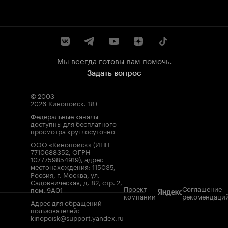
Мы всегда готовы вам помочь.
Задать вопрос
© 2003–
2026
Кинопоиск
.
18+
Федеральные каналы
доступны для бесплатного
просмотра круглосуточно
ООО «Кинопоиск» (ИНН
7710688352, ОГРН
1077759854919), адрес
местонахождения: 115035,
Россия, г. Москва, ул.
Садовническая, д. 82, стр. 2,
Проект
Соглашение
пом. 9А01
компании
рекомендаци
Адрес для обращений
пользователей:
kinopoisk@support.yandex.ru