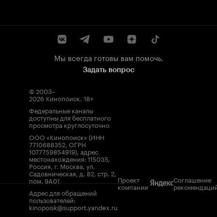
Мы всегда готовы вам помочь.
Задать вопрос
© 2003–
2026
Кинопоиск
.
18+
Федеральные каналы
доступны для бесплатного
просмотра круглосуточно
ООО «Кинопоиск» (ИНН
7710688352, ОГРН
1077759854919), адрес
местонахождения: 115035,
Россия, г. Москва, ул.
Садовническая, д. 82, стр. 2,
Проект
Соглашение
пом. 9А01
компании
рекомендаци
Адрес для обращений
пользователей:
kinopoisk@support.yandex.ru