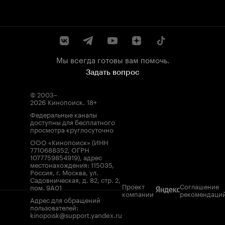
Мы всегда готовы вам помочь.
Задать вопрос
© 2003–
2026
Кинопоиск
.
18+
Федеральные каналы
доступны для бесплатного
просмотра круглосуточно
ООО «Кинопоиск» (ИНН
7710688352, ОГРН
1077759854919), адрес
местонахождения: 115035,
Россия, г. Москва, ул.
Садовническая, д. 82, стр. 2,
Проект
Соглашение
пом. 9А01
компании
рекомендаци
Адрес для обращений
пользователей:
kinopoisk@support.yandex.ru