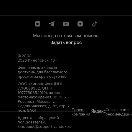
Мы всегда готовы вам помочь.
Задать вопрос
© 2003–
2026
Кинопоиск
.
18+
Федеральные каналы
доступны для бесплатного
просмотра круглосуточно
ООО «Кинопоиск» (ИНН
7710688352, ОГРН
1077759854919), адрес
местонахождения: 115035,
Россия, г. Москва, ул.
Садовническая, д. 82, стр. 2,
Проект
Соглашение
пом. 9А01
компании
рекомендаци
Адрес для обращений
пользователей:
kinopoisk@support.yandex.ru